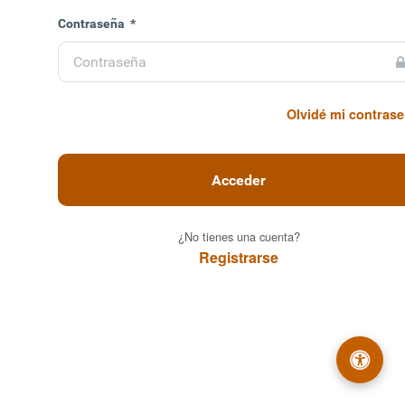
enido
Contraseña
*
Autoconsultas y
cipales. Ciudad
Olvidé mi contras
ce.
Acceder
¿No tienes una cuenta?
Registrarse